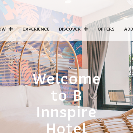
OW
EXPERIENCE
DISCOVER
OFFERS
ADD
Welcome
Welcome
to B
to B
Innspire
Innspire
Hotel