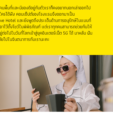
นคนพื้นที่และมีของดีอยู่กับตัวเราก็คงอยากบอกเล่าออกไป
อใครได้ฟัง คอนเซ็ปต์ของโรงแรมจึงออกมาเป็น
ve Hotel และยังพูดถึงประเด็นด้านการอนุรักษ์ในแบบที่
บเอาไว้ตั้งโชว์ในพิพิธภัณฑ์ แต่เราทุกคนสามารถช่วยกันให้
ู่ต่อไปในวันที่โลกเข้าสู่ยุคอินเตอร์เน็ต 5G ได้ มาหลับ ฝัน
ยไปในจินตนาการกับเรานะคะ