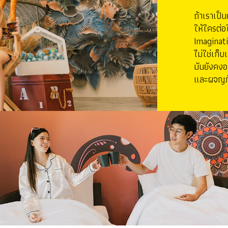
ถ้าเราเป็
ให้ใครต่
Imaginati
ไม่ใช่เก็
มันยังคงอย
และผจญภั