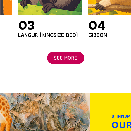
03
04
LANGUR (KINGSIZE BED)
GIBBON
SEE MORE
B INNSP
OU