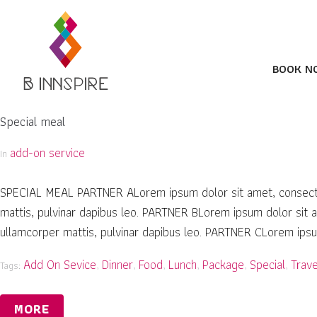
BOOK N
Special meal
add-on service
In
SPECIAL MEAL PARTNER ALorem ipsum dolor sit amet, consectetur 
mattis, pulvinar dapibus leo. PARTNER BLorem ipsum dolor sit ame
ullamcorper mattis, pulvinar dapibus leo. PARTNER CLorem ipsum 
Add On Sevice
Dinner
Food
Lunch
Package
Special
Trave
Tags:
,
,
,
,
,
,
MORE