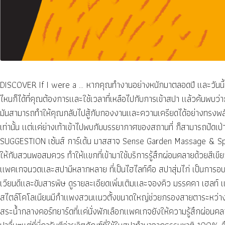
DISCOVER If I were a … หากคุณทำงานอย่างหนักมาตลอดปี และวันนี้เป็น
ไหนก็ได้ที่คุณต้องการและใช้เวลาที่เหลือไปกับการเข้าสปา แล้วค้นพบว่า
มันสามารถทำให้คุณกลับไปสู้กับกองงานและความเครียดได้อย่างทรงพลัง
เท่านั้น แต่แค่ย่างเท้าเข้าไปพบกับบรรยากาศของสถานที่ ก็สามารถปัดเป
SUGGESTION เซ้นส์ การ์เด้น มาสสาจ Sense Garden Massage & Spa เดิน
ให้กับสวนพอสมควร ทำให้แขกที่เข้ามาใช้บริการรู้สึกผ่อนคลายด้วยสีเขีย
แพคเกจนวดและสปามีหลากหลาย ที่เป็นไฮไลท์คือ สปาสุ่มไก่ เป็นการ
เวียนดีและขับสารพิษ ดูรายละเอียดเพิ่มเติมและจองคิว มรรคคา เฮล
สไตล์โคโลเนียนมีกำแพงสวนแนวตั้งขนาดใหญ่ช่วยกรองสายตาระหว่างโซ
สระน้ำกลางคอร์ทยาร์ดที่แค่นั่งพักเลือกแพคเกจยังให้ความรู้สึกผ่อน