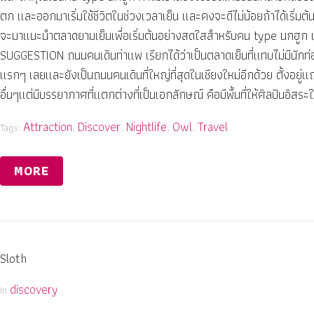
ตก และออกมาเริ่มใช้ชีวิตในช่วงเวลาเย็น และคงจะดีไม่น้อยถ้าได้เริ่มต้น
จะมาแนะนำตลาดยามเย็นเพื่อเริ่มต้นอย่างสดใสสำหรับคน type นกฮูก แ
SUGGESTION ถนนคนเดินท่าแพ เรียกได้ว่าเป็นตลาดเย็นที่แทบไม่มีนักท่
แรกๆ เลยและยังเป็นถนนคนเดินที่ใหญ่ที่สุดในเชียงใหม่อีกด้วย ตั้งอยู่
อื่นๆแต่มีบรรยากาศที่แตกต่างที่เป็นเอกลักษณ์ คือมีพื้นที่ให้ศิลปินอิสระ
Attraction
Discover
Nightlife
Owl
Travel
Tags:
,
,
,
,
MORE
Sloth
discovery
In