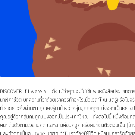
DISCOVER If I were a … ถึงแม้ว่าคุณจะไม่ใช้แฟนหนังสือประเภทการ
นาฬิกาชีวิต บทความที่ว่าด้วยเราควรทำอะไรเมื่อเวลาไหน แต่รู้หรือไม่
ที่เรากล่าวถึงผ่านตา คุณคงรู้มาบ้างว่ากลุ่มบุคคลถูกแบ่งออกเป็นหลา
คุณอยู่ดีว่ากลุ่มคนถูกแบ่งออกเป็นประเภทใหญ่ๆ ดังต่อไปนี้ หนึ่งคือนกลาร
คนที่ตื่นตัวตามเวลาปกติ และสามคือนกฮูก หรือคนที่ตื่นตัวตอนเย็น (
และถ้าคุณเป็นคน type นกฮูก ทำไมเราต้องใช้ชีวิตเหมือนนกลาร์กด้วยล่