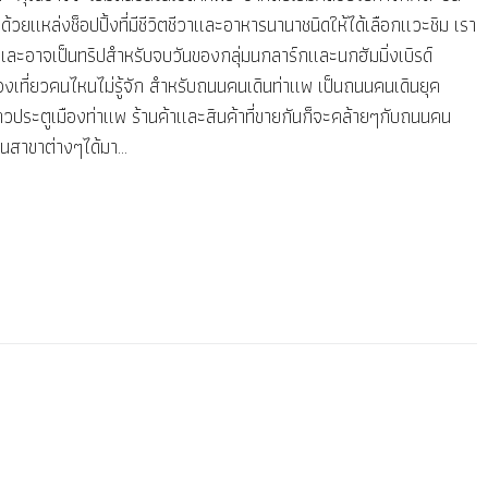
ด้วยแหล่งช็อปปิ้งที่มีชีวิตชีวาและอาหารนานาชนิดให้ได้เลือกแวะชิม เรา
ละอาจเป็นทริปสำหรับจบวันของกลุ่มนกลาร์กและนกฮัมมิ่งเบิรด์
องเที่ยวคนไหนไม่รู้จัก สำหรับถนนคนเดินท่าแพ เป็นถนนคนเดินยุค
แถวประตูเมืองท่าแพ ร้านค้าและสินค้าที่ขายกันก็จะคล้ายๆกับถนนคน
ในสาขาต่างๆได้มา...