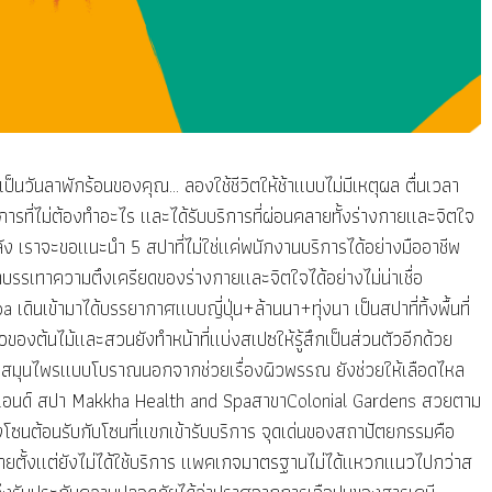
วันลาพักร้อนของคุณ... ลองใช้ชีวิตให้ช้าแบบไม่มีเหตุผล ตื่นเวลา
การที่ไม่ต้องทำอะไร และได้รับบริการที่ผ่อนคลายทั้งร่างกายและจิตใจ
 เราจะขอแนะนำ 5 สปาที่ไม่ใช่แค่พนักงานบริการได้อย่างมืออาชีพ
่าบรรเทาความตึงเครียดของร่างกายและจิตใจได้อย่างไม่น่าเชื่อ
เข้ามาได้บรรยากาศแบบญี่ปุ่น+ล้านนา+ทุ่งนา เป็นสปาที่ทิ้งพื้นที่
วของต้นไม้และสวนยังทำหน้าที่แบ่งสเปซให้รู้สึกเป็นส่วนตัวอีกด้วย
อบสมุนไพรแบบโบราณนอกจากช่วยเรื่องผิวพรรณ ยังช่วยให้เลือดไหล
ท์ แอนด์ สปา Makkha Health and SpaสาขาColonial Gardens สวยตาม
นต้อนรับกับโซนที่แขกเข้ารับบริการ จุดเด่นของสถาปัตยกรรมคือ
คลายตั้งแต่ยังไม่ได้ใช้บริการ แพคเกจมาตรฐานไม่ได้แหวกแนวไปกว่าส