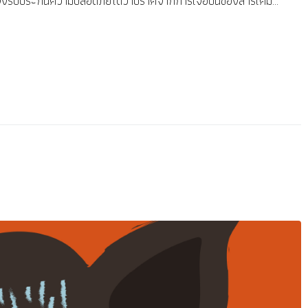
% จึงรับประกันความปลอดภัยได้ว่าปราศจากการเจือปนของสารเคมี...