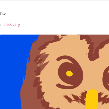
Owl
discovery
In