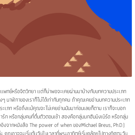
แพทย์หรือจิตวิทยา แต่ก็น่าพอจะเคยผ่านมาบ้างกับบทความประเภท
จริงๆ นาฬิกาของเราก็ไม่ได้เท่ากันทุกคน ถ้าคุณเคยอ่านบทความประเภท
ยประเภท หรือถึงแม้คุณจะไม่เคยอ่านมันมาก่อนเลยก็ตาม เราก็จะบอก
์ก หรือกลุ่มคนที่ตื่นตัวตอนเช้า สองคือกลุ่มนกฮัมมิงเบิร์ด หรือกลุ่ม
อ้างอิงจากหนังสือ The power of when ของMichael Breus, Ph.D.)
ะ คุณอาจจะเริ่มต้นวันในเวลาที่พระอาทิตย์เริ่มคล้อยไปทางทิศตะวัน